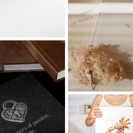
White
Quarry
Evolution