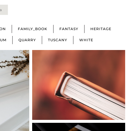
a
ION
FAMILY_BOOK
FANTASY
HERITAGE
IUM
QUARRY
TUSCANY
WHITE
Basic
y