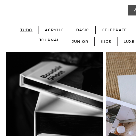
TUDO
ACRYLIC
BASIC
CELEBRATE
JOURNAL
JUNIOR
KIDS
LUXE
Basic