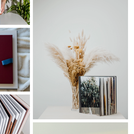
Acrylic
y