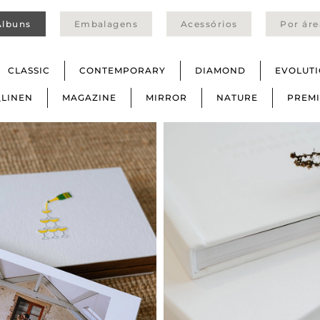
Álbuns
Embalagens
Acessórios
Por áre
CLASSIC
CONTEMPORARY
DIAMOND
EVOLUT
_LINEN
MAGAZINE
MIRROR
NATURE
PREM
Heritage
Contemporar