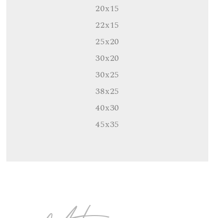
20x15
22x15
25x20
30x20
30x25
38x25
40x30
45x35