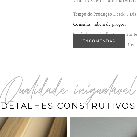
Uma box feita com materiais
Tempo de Produção
Desde 8 Dias
Consultar tabela de preços.
Se ainda não és cliente, regista-t
ENCOMENDAR
Encontra este produto em:
Dream
Qualidade inigualável
DETALHES CONSTRUTIVOS