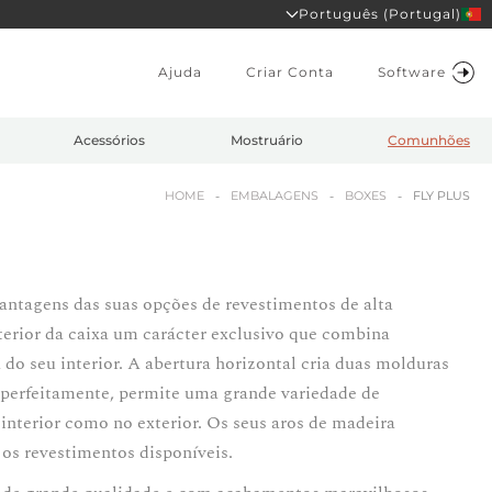
Português (Portugal)
Ajuda
Criar Conta
Software
Acessórios
Mostruário
Comunhões
HOME
EMBALAGENS
BOXES
FLY PLUS
vantagens das suas opções de revestimentos de alta
xterior da caixa um carácter exclusivo que combina
do seu interior. A abertura horizontal cria duas molduras
 perfeitamente, permite uma grande variedade de
interior como no exterior. Os seus aros de madeira
os revestimentos disponíveis.