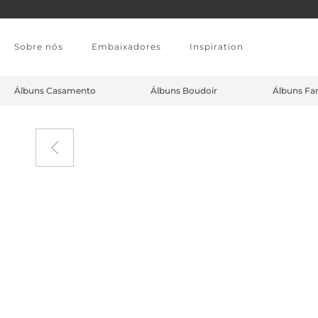
Saltar para o conteúdo principal
Sobre nós
Embaixadores
Inspiration
Álbuns Casamento
Álbuns Boudoir
Álbuns Fam