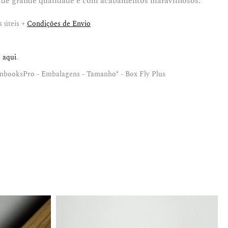
 de grande qualidade e com acabamentos maravilhosos.
 úteis +
Condições de Envio
e
aqui
.
booksPro - Embalagens - Tamanho* - Box Fly Plus