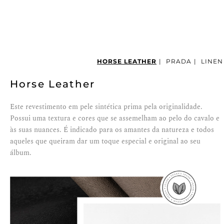
HORSE LEATHER
|
PRADA
|
LINEN
Horse Leather
Este revestimento em pele sintética prima pela originalidade.
Possui uma textura e cores que se assemelham ao pelo do cavalo e
às suas nuances. É indicado para os amantes da natureza e todos
aqueles que queiram dar um toque especial e original ao seu
álbum.