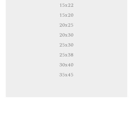
15x22
15x20
20x25
20x30
25x30
25x38
30x40
35x45