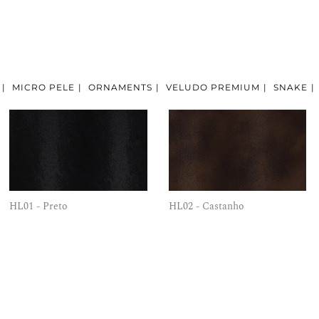
|
MICRO PELE
|
ORNAMENTS
|
VELUDO PREMIUM
|
SNAKE
|
HL01 - Preto
HL02 - Castanho